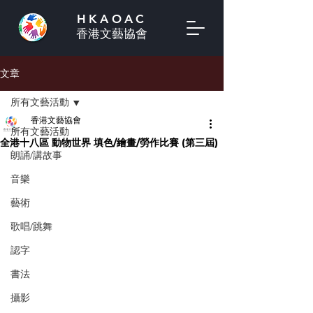
HKAOAC
香港文藝協會
文章
所有文藝活動
香港文藝協會
所有文藝活動
全港十八區 動物世界 填色/繪畫/勞作比賽 (第三屆)
朗誦/講故事
音樂
藝術
歌唱/跳舞
認字
書法
攝影