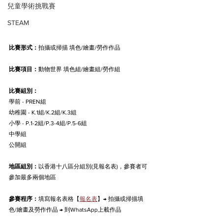
兒童學術挑戰賽
STEAM
比賽形式：
拍攝或掃描 填色/繪畫/勞作作品
比賽項目：
動物世界
 填色組/繪畫組/勞作組
比賽組別：
學前 - PREN組
幼稚園 - K.1組/K.2組/K.3組
小學 - P.1-2組/P.3-4組/P.5-6組
中學組
公開組
地區組別：
以香港十八區分組別(見報名表)，參賽者可
參加最多
兩
個地區
參賽程序：
填寫報名表格【
報名表
】→ 拍攝或掃描填
色/繪畫及勞作作品 → 到WhatsApp上載作品