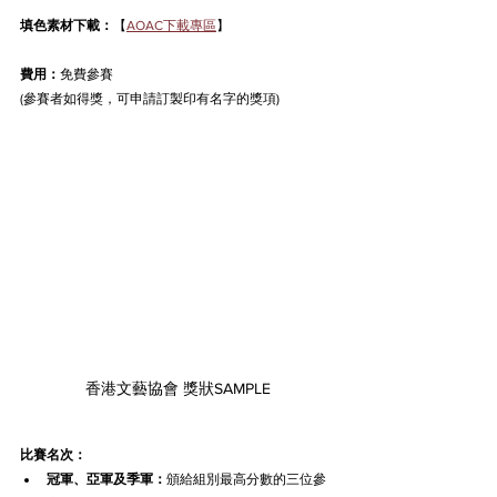
填色素材下載：
【
AOAC下載專區
】
費用：
免費參賽
(參賽者如得獎，可申請訂製印有名字的獎項)
香港文藝協會 獎狀SAMPLE
比賽名次：
冠軍、亞軍及季軍：
頒給組別最高分數的三位參