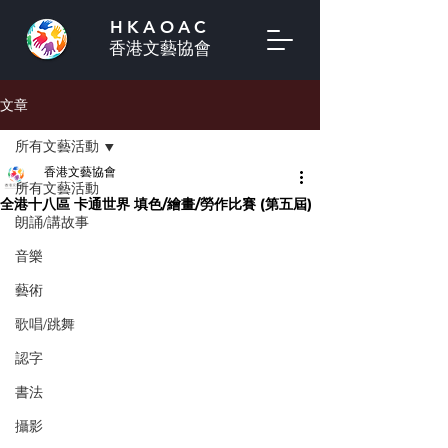
HKAOAC
香港文藝協會
文章
所有文藝活動
香港文藝協會
所有文藝活動
全港十八區 卡通世界 填色/繪畫/勞作比賽 (第五屆)
朗誦/講故事
音樂
藝術
歌唱/跳舞
認字
書法
攝影