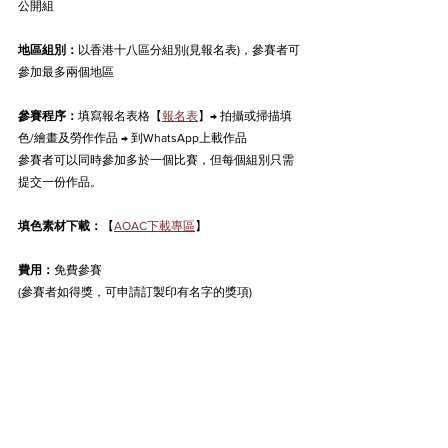
公開組
地區組別：
以香港十八區分組別(見報名表)，參賽者可
參加最多
兩
個地區
參賽程序：
填寫報名表格【
報名表
】→ 拍攝或掃描填
色/繪畫及勞作作品 → 到WhatsApp上載作品
參賽者可以同時參加多於一個比賽，但每個組別只需
提交一份作品。
填色素材下載：
【
AOAC下載專區
】
費用：
免費參賽
(參賽者如得獎，可申請訂製印有名字的獎項)