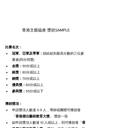
香港文藝協會 獎狀SAMPLE
比賽名次：
冠軍、亞軍及季軍：
頒給組別最高分數的三位參
賽者(同分同獎)
金獎：
90分或以上
銀獎：
80分或以上
銅獎：
70分或以上
優異獎：
60分或以上
參與獎：
59分或以下
導師獎項：
申請獎項人數達 5-9 人，導師或團體可獲頒發
「
香港
傑出
藝術
教育大獎
」 獎狀一張
如申請獎項人數達 10 人或以上，則可獲頒發「
香