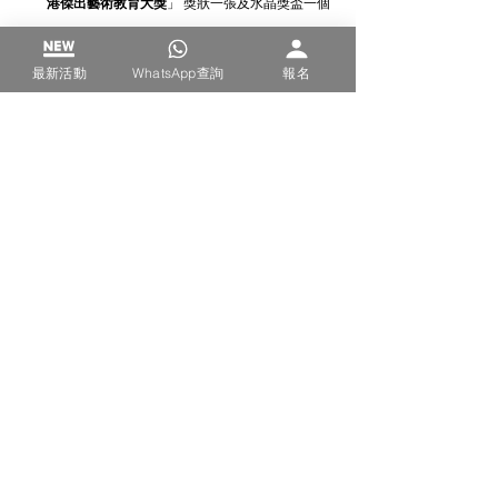
港
傑出
藝術
教育大獎
」 獎狀一張及水晶獎盃一個
評分準則
最新活動
WhatsApp查詢
報名
畫作及格式要求
參賽條款 (參賽前必須閱讀)
得獎後訂製獎項行政費用
藝術
藝術
查看全部
最新文章