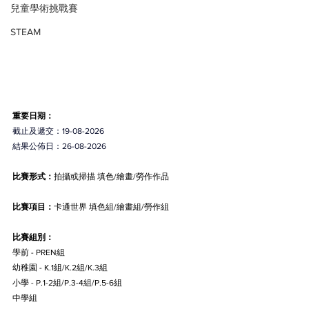
兒童學術挑戰賽
STEAM
重要日期：
截止及遞交：19-08-2026
結果公佈日：26-08-2026
比賽形式：
拍攝或掃描 填色/繪畫/勞作作品
比賽項目：
卡通
世界
 填色組/繪畫組/勞作組
比賽組別：
學前 - PREN組
幼稚園 - K.1組/K.2組/K.3組
小學 - P.1-2組/P.3-4組/P.5-6組
中學組