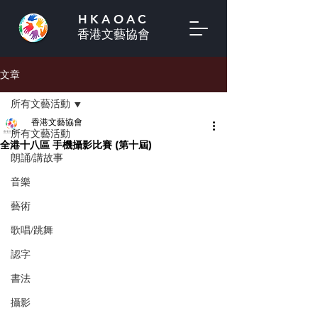
HKAOAC
香港文藝協會
文章
所有文藝活動
香港文藝協會
所有文藝活動
全港十八區 手機攝影比賽 (第十屆)
朗誦/講故事
音樂
藝術
歌唱/跳舞
認字
書法
攝影