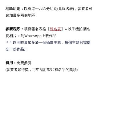
地區組別：
以香港十八區分組別(見報名表)，
參賽者可
參加最多兩個地區
參賽程序：
填寫報名表格【
報名表
】→ 以手機拍攝比
賽相片 → 到WhatsApp上載作品
＊可以同時參加多於一個攝影
主題
，
每個
主題
只需提
交一份作品。
費用：
免費參賽
(參賽者如得獎，可申請訂製印有名字的獎項)