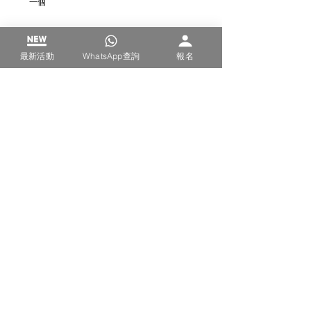
一個
評分準則
最新活動
WhatsApp查詢
報名
參賽相片及格式要求
參賽條款 (參賽前必須閱讀)
得獎後訂製獎項行政費用
攝影
攝影
查看全部
最新文章