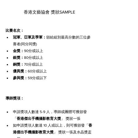
香港文藝協會 獎狀SAMPLE
比賽名次：
冠軍、亞軍及季軍：
頒給組別最高分數的三位參
賽者(同分同獎)
金獎：
90分或以上
銀獎：
80分或以上
銅獎：
70分或以上
優異獎：
60分或以上
參與獎：
59分或以下
導師獎項：
申請獎項人數達 5-9 人，導師或團體可獲頒發
「
香港
傑出
手機攝影
教育大獎
」 獎狀一張
如申請獎項人數達 10 人或以上，則可獲頒發「
香
港
傑出
手機攝影
教育大獎
」 獎狀一張及水晶獎盃