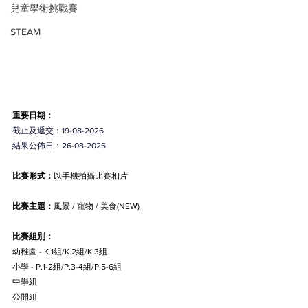
兒童學術挑戰賽
STEAM
重要日期：
截止及遞交：19-08-2026
結果公佈日：26-08-2026
比賽形式：
以手機拍攝比賽相片
比賽主題：
風景 / 寵物 / 美食(NEW)
比賽組別：
幼稚園 - K.1組/K.2組/K.3組
小學 - P.1-2組/P.3-4組/P.5-6組
中學組
公開組