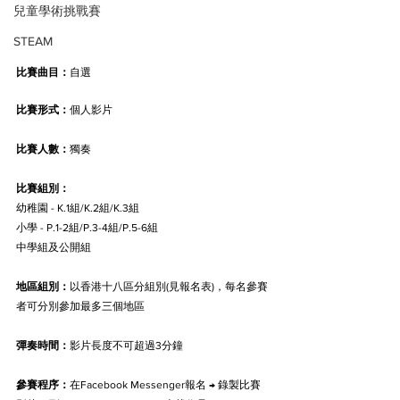
兒童學術挑戰賽
STEAM
比賽曲目：
自選
比賽形式：
個人影片
比賽人數：
獨奏
比賽組別：
幼稚園 - K.1組/K.2組/K.3組
小學 - P.1-2組/P.3-4組/P.5-6組
中學組及公開組
地區組別：
以香港十八區分組別(見報名表)，每名參賽
者可分別參加最多三個地區
彈奏時間：
影片長度不可超過3分鐘
參賽程序：
在Facebook Messenger報名 → 錄製比賽