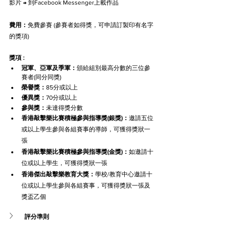
影片 → 到Facebook Messenger上載作品
費用：
免費參賽 (參賽者如得獎，可申請訂製印有名字
的獎項)
獎項 :
冠軍、亞軍及季軍：
頒給組別最高分數的三位參
賽者(同分同獎)
榮譽獎：
85分或以上
優異獎：
70分或以上
參與獎：
未達得獎分數
香港敲擊樂比賽積極參與指導獎(銀獎)：
邀請五位
或以上學生參與各組賽事的導師，可獲得獎狀一
張
香港敲擊樂比賽積極參與指導獎(金獎)：
如邀請十
位或以上學生，可獲得獎狀一張
香港傑出敲擊樂教育大獎：
學校/教育中心邀請十
位或以上學生參與各組賽事，可獲得獎狀一張及
獎盃乙個
評分準則