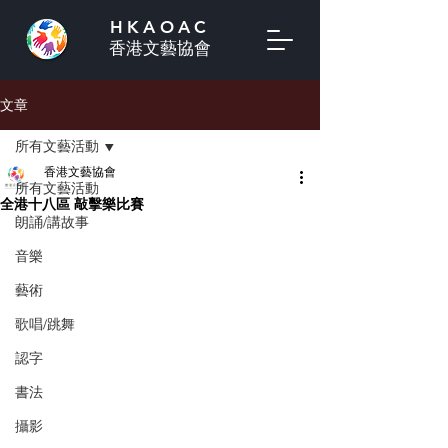
HKAOAC
香港文藝協會
文章
所有文藝活動
香港文藝協會
所有文藝活動
全港十八區 敲擊樂比賽
朗誦/講故事
音樂
藝術
歌唱/跳舞
認字
書法
攝影