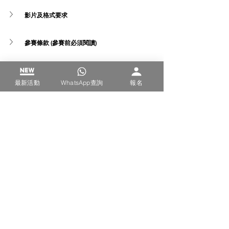
影片及格式要求
參賽條款 (參賽前必須閱讀)
得獎後訂製獎項費用
最新活動
WhatsApp查詢
報名
音樂
音樂
查看全部
最新文章