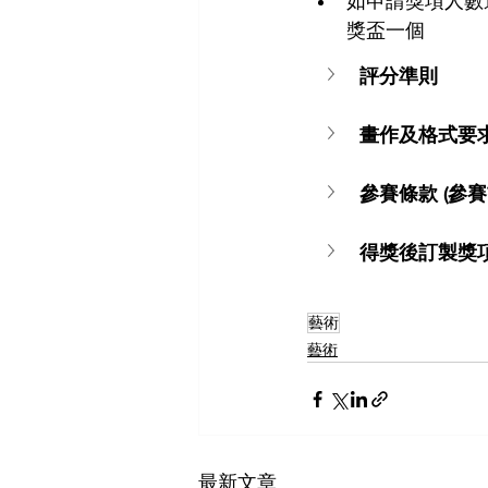
如申請獎項人數達
獎盃一個
評分準則
畫作及格式要
參賽條款 (參
得獎後訂製獎
藝術
藝術
最新文章