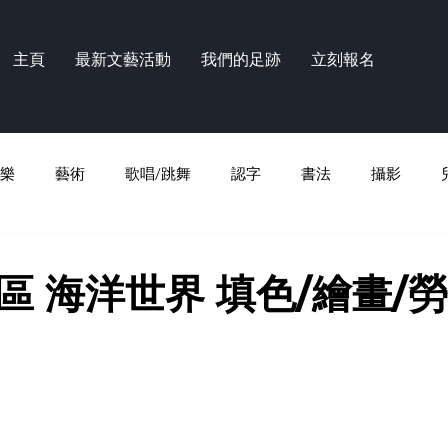
主頁
最新文藝活動
我們的足跡
立刻報名
樂
藝術
歌唱/跳舞
認字
書法
攝影
區 海洋世界 填色/繪畫/