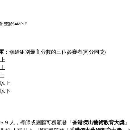
 獎狀SAMPLE
軍：
頒給組別最高分數的三位參賽者(同分同獎)
以上
以上
以上
或以上
或以下
5-9 人，導師或團體可獲頒發「
香港
傑出
藝術
教育大獎
」