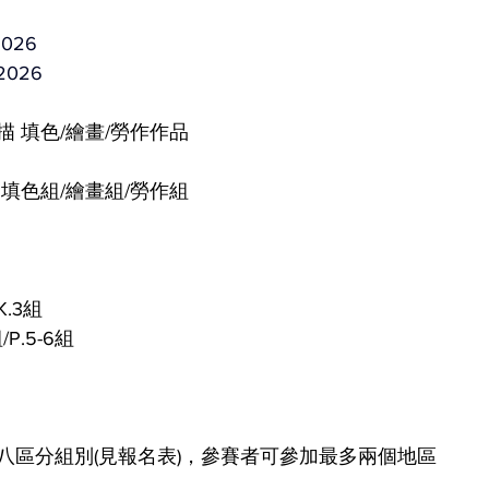
026
2026
描 填色/繪畫/勞作作品
 填色組/繪畫組/勞作組
K.3組
組/P.5-6組
八區分組別(見報名表)，
參賽者可參加最多
兩
個地區