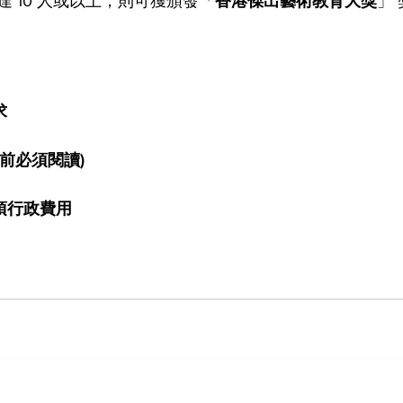
 10 人或以上，則可獲頒發「
香港
傑出
藝術
教育大獎
」
求
賽前必須閱讀)
項行政費用