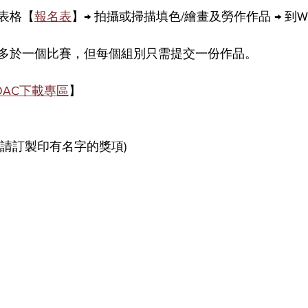
表格【
報名表
】→ 拍攝或掃描填色/繪畫及勞作作品 → 到Wh
多於一個比賽，但每個組別只需提交一份作品。
OAC下載專區
】
申請訂製印有名字的獎項)