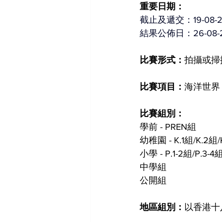
重要日期：
截止及遞交：19-08-2
結果公佈日：26-08-
比賽形式：
拍攝或掃
比賽項目：
海洋世界
比賽組別：
學前 - PREN組
幼稚園 - K.1組/K.2組/
小學 - P.1-2組/P.3-4
中學組
公開組
地區組別：
以香港十