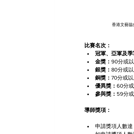
香港文藝協會
比賽名次：
冠軍、亞軍及季
金獎：
90分或
銀獎：
80分或
銅獎：
70分或
優異獎：
60分
參與獎：
59分
導師獎項：
申請獎項人數達 