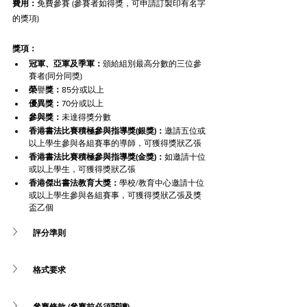
費用：
免費參賽 (參賽者如得獎，可申請訂製印有名字
的獎項)
獎項：
冠軍、亞軍及季軍：
頒給組別最高分數的三位參
賽者(同分同獎)
榮
譽
獎：
85分或以上
優異獎：
70分或以上
參與獎：
未達得獎分數
香港書法比賽積極參與指導獎(銀獎)：
邀請五位或
以上學生參與各組賽事的導師，可獲得獎狀乙張
香港書法比賽積極參與指導獎(金獎)：
如邀請十位
或以上學生，可獲得獎狀乙張
香港傑出書法教育大獎：
學校/教育中心邀請十位
或以上學生參與各組賽事，可獲得獎狀乙張及獎
盃乙個
評分準則
格式要求