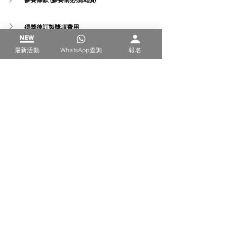
參賽條款 (參賽前必須閱讀)
得獎後訂製獎項費用
最新活動
WhatsApp查詢
報名
書法
書法
查看全部
最新文章