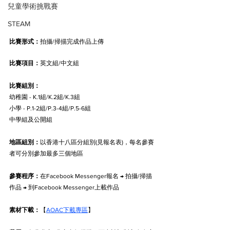
兒童學術挑戰賽
STEAM
比賽形式：
拍攝/掃描完成作品上傳
比賽項目：
英文組/中文組
比賽組別：
幼稚園 - K.1組/K.2組/K.3組
小學 - P.1-2組/P.3-4組/P.5-6組
中學組及公開組
地區組別：
以香港十八區分組別(見報名表)，每名參賽
者可分別參加最多三個地區
參賽程序：
在Facebook Messenger報名 → 拍攝/掃描
作品 → 到Facebook Messenger上載作品
素材下載：
【
AOAC下載專區
】