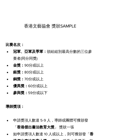
香港文藝協會 獎狀SAMPLE
比賽名次：
冠軍、亞軍及季軍：
頒給組別最高分數的三位參
賽者(同分同獎)
金獎：
90分或以上
銀獎：
80分或以上
銅獎：
70分或以上
優異獎：
60分或以上
參與獎：
59分或以下
導師獎項：
申請獎項人數達 5-9 人，導師或團體可獲頒發
「
香港
傑出
書法
教育大獎
」 獎狀一張
如申請獎項人數達 10 人或以上，則可獲頒發「
香