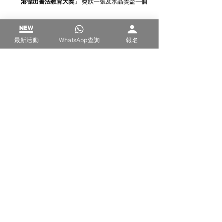
港
傑出
書法
教育大獎
」 獎狀一張及水晶獎盃一個
評分準則
最新活動
WhatsApp查詢
報名
格式要求
參賽條款 (參賽前必須閱讀)
得獎後訂製獎項行政費用
書法
書法
查看全部
最新文章