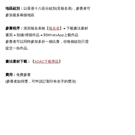
地區組別：
以香港十八區分組別(見報名表)，
參賽者可
參加最多兩個地區
參賽程序：
填寫報名表格【
報名表
】→ 下載書法素材
書寫 → 拍攝/掃描作品 → 到WhatsApp上載作品
參賽者可以同時參加多於一個比賽，但每個組別只需
提交一份作品。
書法素材下載：
【
AOAC下載專區
】
費用：
免費參賽
(參賽者如得獎，可申請訂製印有名字的獎項)