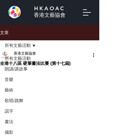
HKAOAC
香港文藝協會
文章
所有文藝活動
香港文藝協會
所有文藝活動
全港十八區 硬筆書法比賽 (第十七屆)
朗誦/講故事
音樂
藝術
歌唱/跳舞
認字
書法
攝影