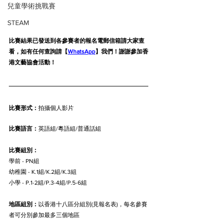
兒童學術挑戰賽
STEAM
比賽結果已發送到各參賽者的報名電郵信箱請大家查
看，如有任何查詢請【
WhatsApp
】我們！謝謝參加香
港文藝協會活動！
比賽形式：
拍攝個人影片
比賽語言：
英語組/粵語組/普通話組 
比賽組別：
學前 - PN組
幼稚園 - K.1組/K.2組/K.3組
小學 - P.1-2組/P.3-4組/P.5-6組
地區組別：
以香港十八區分組別(見報名表)，每名參賽
者可分別參加最多三個地區