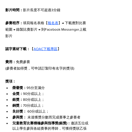
影片時間：
影片長度不可超過3分鐘
參賽程序：
填寫報名表格【
報名表
】→ 下載應對比賽
範圍 → 錄製比賽影片 → 到Facebook Messenger上載
影片
認字素材下載：
【
AOAC下載專區
】
費用：
免費參賽
(參賽者如得獎，可申請訂製印有名字的獎項)
獎項：
榮譽獎：
95分至滿分
金獎：
90分或以上；
銀獎：
80分或以上；
銅獎：
70分或以上；
良好獎：
 60分或以上；
參與獎：
 未達獲獎分數而完成賽事之參賽者
兒童教育比賽積極參與指導獎(銀獎)：
邀請五位或
以上學生參與各組賽事的導師，可獲得獎狀乙張