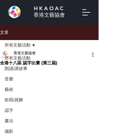
HKAOAC
香港文藝協會
文章
所有文藝活動
香港文藝協會
所有文藝活動
全港十八區 認字比賽 (第三屆)
朗誦/講故事
音樂
藝術
歌唱/跳舞
認字
書法
攝影