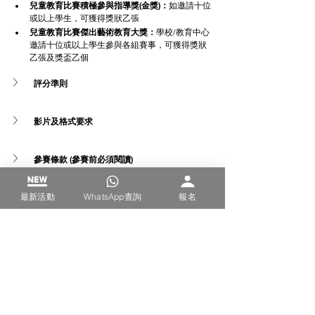
兒童教育比賽積極參與指導獎(金獎)：
如邀請十位
或以上學生，可獲得獎狀乙張
兒童教育比賽傑出藝術教育大獎：
學校/教育中心
邀請十位或以上學生參與各組賽事，可獲得獎狀
乙張及獎盃乙個
評分準則
影片及格式要求
參賽條款 (參賽前必須閱讀)
最新活動
WhatsApp查詢
報名
得獎後訂製獎項費用
認字
認字