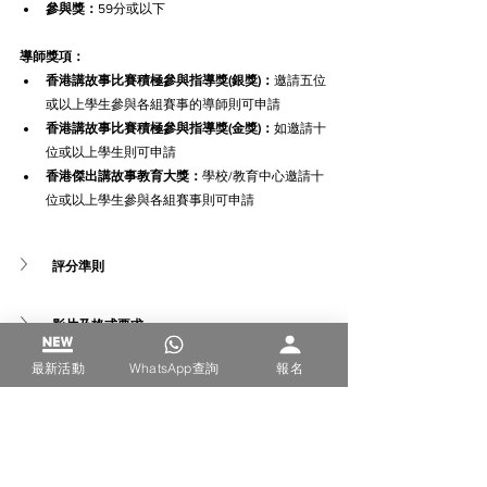
參與獎：
59分或以下
導師獎項：
香港講故事比賽積極參與指導獎(銀獎)：
邀請五位
或以上學生參與各組賽事的導師則可申請
香港講故事比賽積極參與指導獎(金獎)：
如邀請十
位或以上學生則可申請
香港傑出講故事教育大獎：
學校/教育中心邀請十
位或以上學生參與各組賽事則可申請
評分準則
影片及格式要求
最新活動
WhatsApp查詢
報名
參賽條款 (參賽前必須閱讀)
得獎後訂製獎項費用