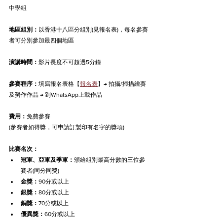
中學組
地區組別：
以香港十八區分組別(見報名表)，每名參賽
者可分別參加最四個地區
演講時間：
影片長度不可超過5分鐘
參賽程序：
填寫報名表格【
報名表
】→ 拍攝/掃描繪賽
及勞作作品 → 到WhatsApp上載作品
費用：
免費參賽
(參賽者如得獎，可申請訂製印有名字的獎項)
比賽名次：
冠軍、亞軍及季軍：
頒給組別最高分數的三位參
賽者(同分同獎)
金獎：
90分或以上
銀獎：
80分或以上
銅獎：
70分或以上
優異獎：
60分或以上