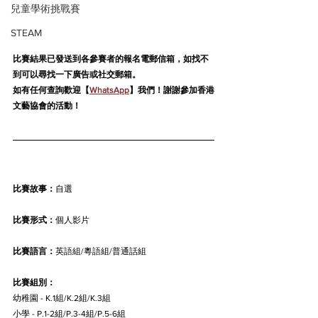
兒童學術挑戰賽
STEAM
比賽結果已發送到各參賽者的報名電郵信箱，如找不
到可以尋找一下廣告或社交郵箱。
如有任何查詢歡迎【
WhatsApp
】我們！謝謝參加香港
文藝協會的活動！
比賽故事：
自選
比賽形式：
個人影片
比賽語言：
英語組/粵語組/普通話組
比賽組別：
幼稚園 - K.1組/K.2組/K.3組
小學 - P.1-2組/P.3-4組/P.5-6組