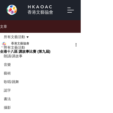
HKAOAC
香港文藝協會
文章
所有文藝活動
香港文藝協會
所有文藝活動
全港十八區 講故事比賽 (第九屆)
朗誦/講故事
音樂
藝術
歌唱/跳舞
認字
書法
攝影