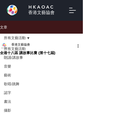
HKAOAC
香港文藝協會
文章
所有文藝活動
香港文藝協會
所有文藝活動
全港十八區 講故事比賽 (第十七屆)
朗誦/講故事
音樂
藝術
歌唱/跳舞
認字
書法
攝影