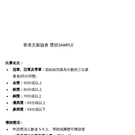
香港文藝協會 獎狀SAMPLE
比賽名次：
冠軍、亞軍及季軍：
頒給組別最高分數的三位參
賽者(同分同獎)
金獎：
90分或以上
銀獎：
80分或以上
銅獎：
70分或以上
優異獎：
60分或以上
參與獎：
59分或以下
導師獎項：
申請獎項人數達 5-9 人，導師或團體可獲頒發