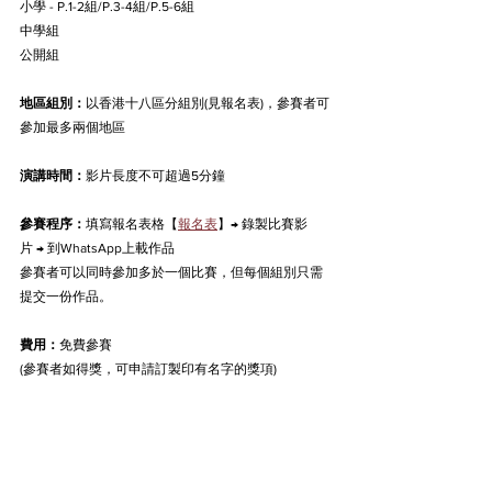
小學 - P.1-2組/P.3-4組/P.5-6組
中學組
公開組
地區組別：
以香港十八區分組別(見報名表)，
參賽者可
參加最多兩個地區
演講時間：
影片長度不可超過5分鐘
參賽程序：
填寫報名表格【
報名表
】
→
錄製比賽影
片
→
 到WhatsApp上載作品
參賽者可以同時參加多於一個比賽，但每個組別只需
提交一份作品。
費用：
免費參賽
(參賽者如得獎，可申請訂製印有名字的獎項)