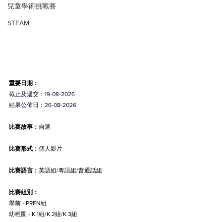
兒童學術挑戰賽
STEAM
重要日期：
截止及遞交：19-08-2026
結果公佈日：26-08-2026
比賽故事：
自選
比賽形式：
個人影片
比賽語言：
英語組/粵語組/普通話組
比賽組別：
學前 - PREN組
幼稚園 - K.1組/K.2組/K.3組