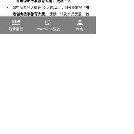
「
香港
傑出故事教育大獎
」 獎狀一張
如申請獎項人數達 10 人或以上，則可獲頒發「
香
港
傑出故事教育大獎
」 獎狀一張及水晶獎盃一個
評分準則
最新活動
WhatsApp查詢
報名
影片及格式要求
參賽條款 (參賽前必須閱讀)
得獎後訂製獎項行政費用
朗誦/講故事
朗誦/講故事