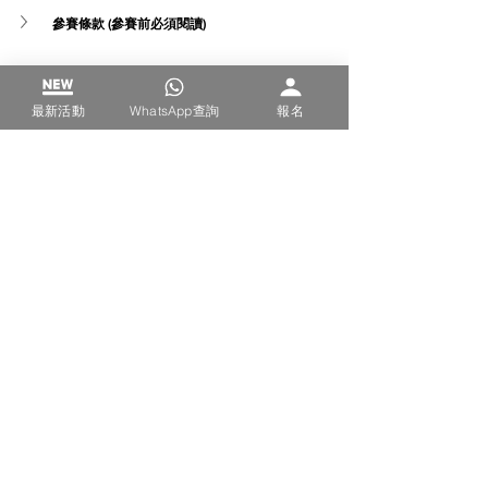
參賽條款 (參賽前必須閱讀)
得獎後訂製獎項費用
最新活動
WhatsApp查詢
報名
歌唱/跳舞
歌唱/跳舞
查看全部
最新文章