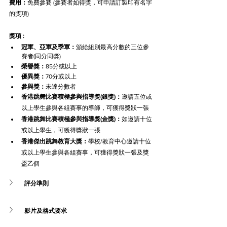
費用：
免費參賽 (參賽者如得獎，可申請訂製印有名字
的獎項)
獎項 :
冠軍、亞軍及季軍：
頒給組別最高分數的三位參
賽者(同分同獎)
榮譽獎：
85分或以上
優異獎：
70分或以上
參與獎：
未達分數者
香港跳舞比賽積極參與指導獎(銀獎)：
邀請五位或
以上學生參與各組賽事的導師，可獲得獎狀一張
香港跳舞比賽積極參與指導獎(金獎)：
如邀請十位
或以上學生，可獲得獎狀一張
香港傑出跳舞教育大獎：
學校/教育中心邀請十位
或以上學生參與各組賽事，可獲得獎狀一張及獎
盃乙個
評分準則
影片及格式要求