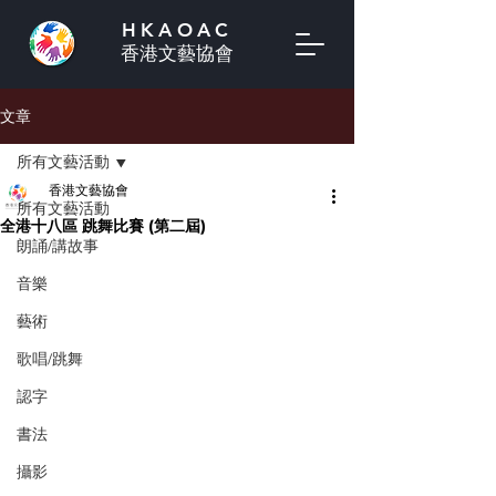
HKAOAC
香港文藝協會
文章
所有文藝活動
香港文藝協會
所有文藝活動
全港十八區 跳舞比賽 (第二屆)
朗誦/講故事
音樂
藝術
歌唱/跳舞
認字
書法
攝影