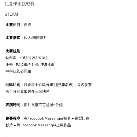
兒童學術挑戰賽
STEAM
比賽曲目：
自選 
比賽形式：
個人/團體影片
比賽組別：
幼稚園 - K.1組/K.2組/K.3組
小學 - P.1-2組/P.3-4組/P.5-6組
中學組及公開組
地區組別：
以香港十八區分組別(見報名表)，每名參賽
者可分別參加最多三個地區
表演時間：
影片長度不可超過5分鐘
參賽程序：
在Facebook Messenger報名 → 錄製比賽
影片 → 到Facebook Messenger上載作品